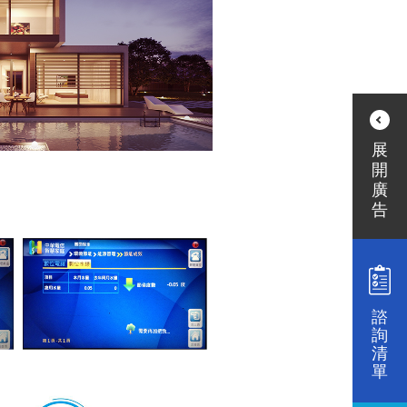
諮
詢
清
單