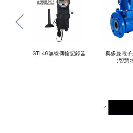
監測方案
GTI 4G無線傳輸記錄器
奧多曼電子
（智慧