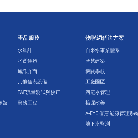
產品服務
物聯網解決方案
水量計
自來水事業體系
水質儀器
智慧建築
通訊介面
機關學校
其他儀表設備
工廠園區
TAF流量測試與校正
污廢水管理
像館
勞務工程
檢漏改善
A-EYE 智慧能源管理系
地下水監測