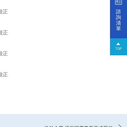
諮
詢
清
單
TOP